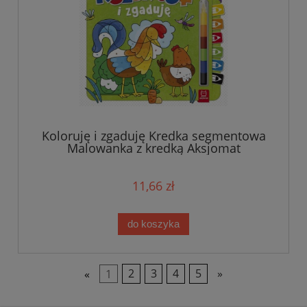
Koloruję i zgaduję Kredka segmentowa
Malowanka z kredką Aksjomat
11,66 zł
do koszyka
«
1
2
3
4
5
»