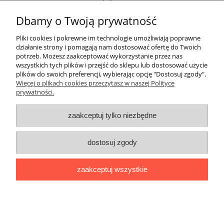
Moje konto
Dbamy o Twoją prywatność
Informacje
Pliki cookies i pokrewne im technologie umożliwiają poprawne
działanie strony i pomagają nam dostosować ofertę do Twoich
O nas
potrzeb. Możesz zaakceptować wykorzystanie przez nas
wszystkich tych plików i przejść do sklepu lub dostosować użycie
Nie ma wątpliwości, że decydując się na zakup artykułów dla
plików do swoich preferencji, wybierając opcję "Dostosuj zgody".
najmłodszych, kluczowe jest zwrócenie szczególnej uwagi na ich
Więcej o plikach cookies przeczytasz w naszej Polityce
jakość oraz bezpieczeństwo. Warto więc wybrać renomowany
prywatności.
sklep z zabawkami
, który spełni te wygórowane standardy. Jeśli
zależy Ci na tym, aby Twoje dziecko miało dostęp do
zaakceptuj tylko niezbędne
interesujących, dopasowanych do jego potrzeb produktów, to
FAJNEBAJERY.PL
z pewnością okaże się doskonałym miejscem na
zakupy!
dostosuj zgody
W ramach naszej oferty znajdziesz różnorodne
akcesoria dla dzieci
od sprawdzonych producentów, w tym zagraniczne produkty
trudno dostępne na rodzimym rynku! Oferujemy szeroki wybór
zaakceptuj wszystkie
zabawek edukacyjnych
,
artykułów szkolnych
i wiele więcej!
Serdecznie zachęcamy do bliższego zapoznania się z
poszczególnymi kategoriami naszych produktów.
pokaż pełną wersję strony
Sklep internetowy Shoper.pl