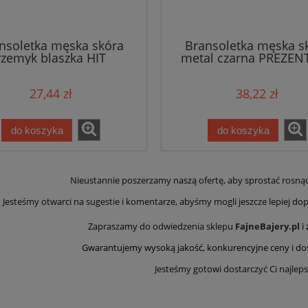
nsoletka męska skóra
Bransoletka męska s
rzemyk blaszka HIT
metal czarna PREZENT
27,44 zł
38,22 zł
do koszyka
do koszyka
Nieustannie poszerzamy naszą ofertę, aby sprostać rosn
Jesteśmy otwarci na sugestie i komentarze, abyśmy mogli jeszcze lepiej dop
Zapraszamy do odwiedzenia sklepu
FajneBajery.pl
i
Gwarantujemy wysoką jakość, konkurencyjne ceny i d
o
Jesteśmy gotowi dostarczyć Ci najlep