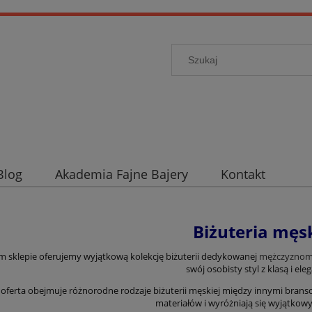
Blog
Akademia Fajne Bajery
Kontakt
Biżuteria męs
 sklepie oferujemy wyjątkową kolekcję biżuterii dedykowanej
mężczyzno
swój osobisty styl z klasą i ele
oferta obejmuje różnorodne rodzaje biżuterii męskiej między innymi bransol
materiałów i wyróżniają się wyjątko