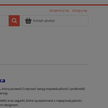
Zarejestruj się
Zaloguj się
Koszyk:
(pusty)
ka
m
, która pozwoli Ci wyrazić swoją indywidualność i podkreślić
gancją.
etki oraz zegarki, które są wykonane z najwyższej jakości
wym designem.