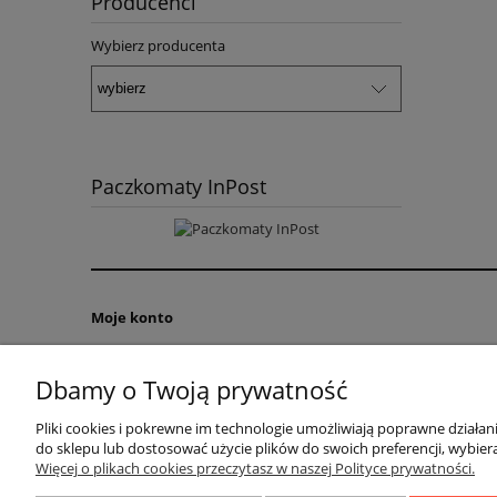
Producenci
Wybierz producenta
Paczkomaty InPost
Moje konto
Twoje zamówienia
Dbamy o Twoją prywatność
Ustawienia konta
Przechowalnia
Pliki cookies i pokrewne im technologie umożliwiają poprawne działa
do sklepu lub dostosować użycie plików do swoich preferencji, wybiera
Więcej o plikach cookies przeczytasz w naszej Polityce prywatności.