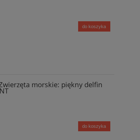
do koszyka
Zwierzęta morskie: piękny delfin
ENT
do koszyka