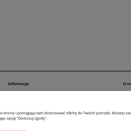
Informacje
O n
Zwroty i reklamacje
Kon
Regulamin
O na
Polityka prywatności
nie strony i pomagają nam dostosować ofertę do Twoich potrzeb. Możesz zaa
Dostawa
jąc opcję "Dostosuj zgody".
Formy płatności