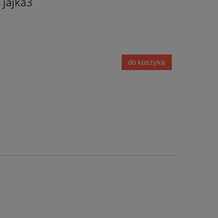
 jajka3
do koszyka