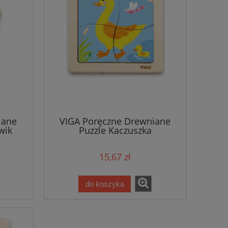
iane
VIGA Poręczne Drewniane
wik
Puzzle Kaczuszka
15,67 zł
do koszyka